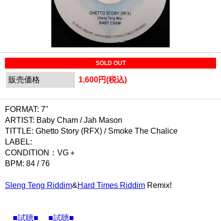
SOLD OUT
販売価格
1,600円(税込)
FORMAT: 7"
ARTIST: Baby Cham / Jah Mason
TITTLE: Ghetto Story (RFX) / Smoke The Chalice
LABEL:
CONDITION：VG＋
BPM: 84 / 76
Sleng Teng Riddim
&
Hard Times Riddim
Remix!
■試聴■
■試聴■