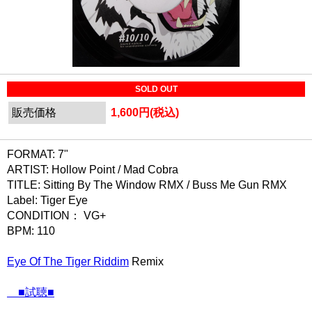
SOLD OUT
販売価格
1,600円(税込)
FORMAT: 7"
ARTIST: Hollow Point / Mad Cobra
TITLE: Sitting By The Window RMX / Buss Me Gun RMX
Label: Tiger Eye
CONDITION： VG+
BPM: 110
Eye Of The Tiger Riddim
Remix
■試聴■