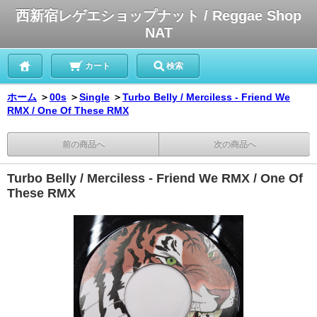
西新宿レゲエショップナット / Reggae Shop
NAT
カート
検索
ホーム
＞
00s
＞
Single
＞
Turbo Belly / Merciless - Friend We
RMX / One Of These RMX
前の商品へ
次の商品へ
Turbo Belly / Merciless - Friend We RMX / One Of
These RMX