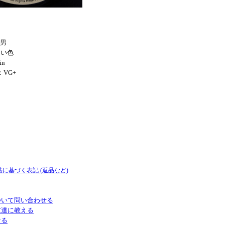
花男
悲しい色
in
：VG+
法に基づく表記 (返品など)
ついて問い合わせる
友達に教える
ける