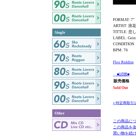
FORMAT: 7"
ARTIST: 浪
TITTLE: 
Single
LABEL: Gein
CONDITION
BPM: 76
Flex Riddim
■試聴■
販売価格
Sold Out
» 特定商取引
Other
この商品に
この商品を
買い物を続