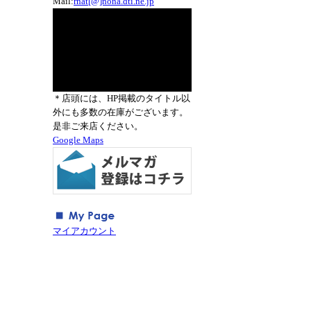
Mail:
rnat[@]nona.dti.ne.jp
＊店頭には、HP掲載のタイトル以
外にも多数の在庫がございます。
是非ご来店ください。
Google Maps
マイアカウント