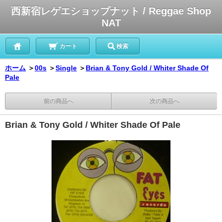
西新宿レゲエショップナット / Reggae Shop
NAT
カート
検索
ホーム
＞
00s
＞
Single
＞
Brian & Tony Gold / Whiter Shade Of
Pale
前の商品へ
次の商品へ
Brian & Tony Gold / Whiter Shade Of Pale