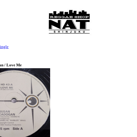
ingle
an / Love Me