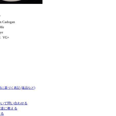
"
an Cadogan
 Me
ye
： VG+
法に基づく表記 (返品など)
ついて問い合わせる
友達に教える
ける