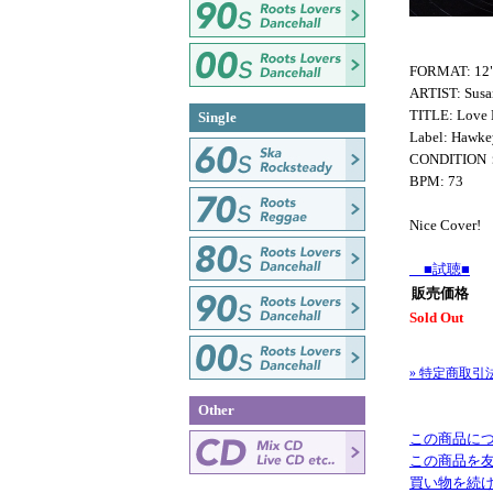
FORMAT: 12
ARTIST: Sus
TITLE: Love
Single
Label: Hawke
CONDITION
BPM: 73
Nice Cover!
■試聴■
販売価格
Sold Out
» 特定商取引
Other
この商品に
この商品を
買い物を続