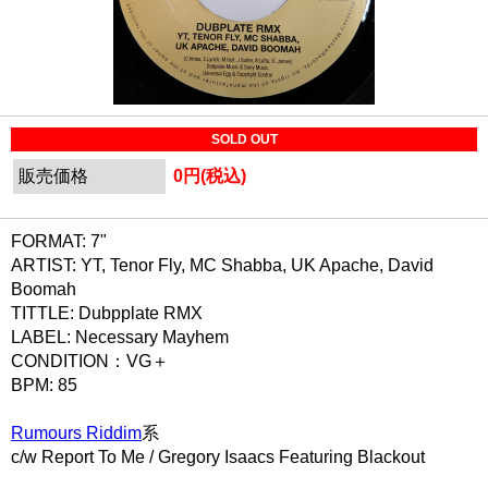
SOLD OUT
販売価格
0円(税込)
FORMAT: 7"
ARTIST: YT, Tenor Fly, MC Shabba, UK Apache, David
Boomah
TITTLE: Dubpplate RMX
LABEL: Necessary Mayhem
CONDITION：VG＋
BPM: 85
Rumours Riddim
系
c/w Report To Me / Gregory Isaacs Featuring Blackout