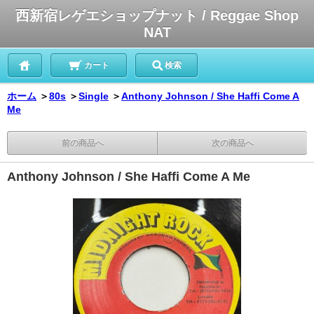
西新宿レゲエショップナット / Reggae Shop
NAT
カート
検索
ホーム
＞
80s
＞
Single
＞
Anthony Johnson / She Haffi Come A
Me
前の商品へ
次の商品へ
Anthony Johnson / She Haffi Come A Me