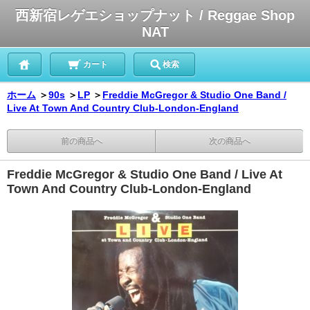
西新宿レゲエショップナット / Reggae Shop
NAT
カート
検索
ホーム
＞
90s
＞
LP
＞
Freddie McGregor & Studio One Band /
Live At Town And Country Club-London-England
前の商品へ
次の商品へ
Freddie McGregor & Studio One Band / Live At
Town And Country Club-London-England