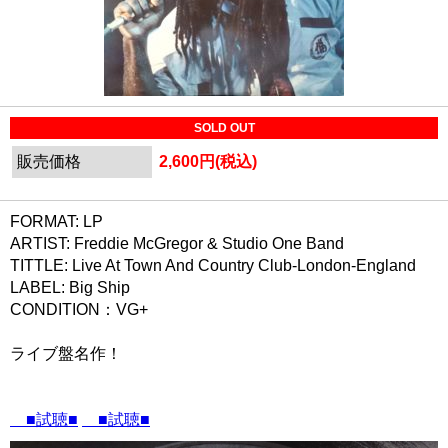
SOLD OUT
販売価格
2,600円(税込)
FORMAT: LP
ARTIST: Freddie McGregor & Studio One Band
TITTLE: Live At Town And Country Club-London-England
LABEL: Big Ship
CONDITION：VG+
ライブ盤名作！
■試聴■
■試聴■