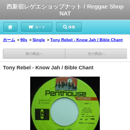
西新宿レゲエショップナット / Reggae Shop
NAT
カート
検索
ホーム
＞
90s
＞
Single
＞
Tony Rebel - Know Jah / Bible Chant
前の商品へ
次の商品へ
Tony Rebel - Know Jah / Bible Chant