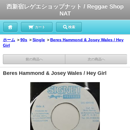
西新宿レゲエショップナット / Reggae Shop
NAT
カート
検索
ホーム
＞
90s
＞
Single
＞
Beres Hammond & Josey Wales / Hey
Girl
前の商品へ
次の商品へ
Beres Hammond & Josey Wales / Hey Girl