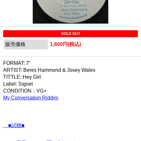
SOLD OUT
販売価格
1,600円(税込)
FORMAT: 7"
ARTIST: Beres Hammond & Josey Wales
TITTLE: Hey Girl
Label: Signet
CONDITION：VG+
My Conversation Riddim
■試聴■