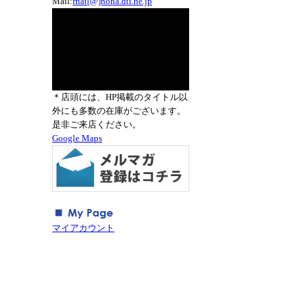
Mail:
rnat[@]nona.dti.ne.jp
＊店頭には、HP掲載のタイトル以
外にも多数の在庫がございます。
是非ご来店ください。
Google Maps
マイアカウント