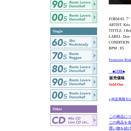
FORMAT: 7"
ARTIST: Kris 
TITTLE: I Be
Single
LABEL: Don 
CONDITIO
BPM : 85
Feminine Rid
■試聴■
販売価格
Sold Out
» 特定商取引
Other
この商品に
この商品を
買い物を続