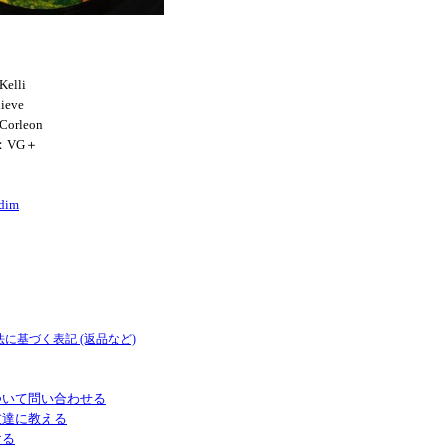
Kelli
lieve
Corleon
N：VG＋
dim
法に基づく表記 (返品など)
ついて問い合わせる
友達に教える
ける