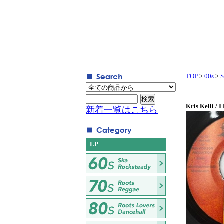
TOP
>
00s
>
S
Kris Kelli / I
新着一覧はこちら
LP