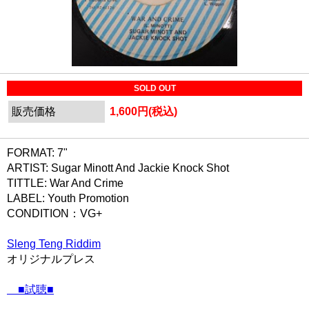
SOLD OUT
販売価格
1,600円(税込)
FORMAT: 7"
ARTIST: Sugar Minott And Jackie Knock Shot
TITTLE: War And Crime
LABEL: Youth Promotion
CONDITION：VG+
Sleng Teng Riddim
オリジナルプレス
■試聴■