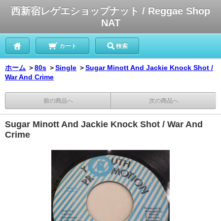
西新宿レゲエショップナット / Reggae Shop
NAT
カート
検索
ホーム
＞
80s
＞
Single
＞
Sugar Minott And Jackie Knock Shot /
War And Crime
前の商品へ
次の商品へ
Sugar Minott And Jackie Knock Shot / War And
Crime