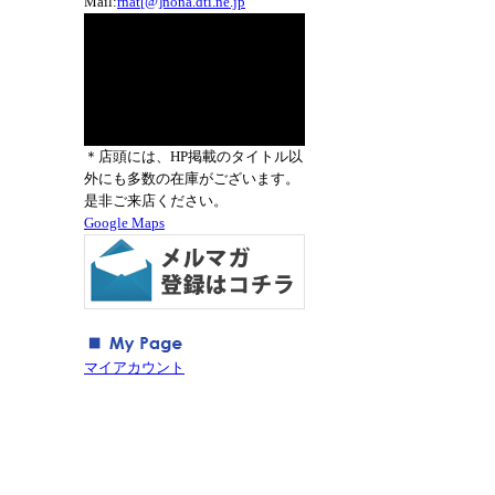
Mail:
rnat[@]nona.dti.ne.jp
＊店頭には、HP掲載のタイトル以
外にも多数の在庫がございます。
是非ご来店ください。
Google Maps
マイアカウント