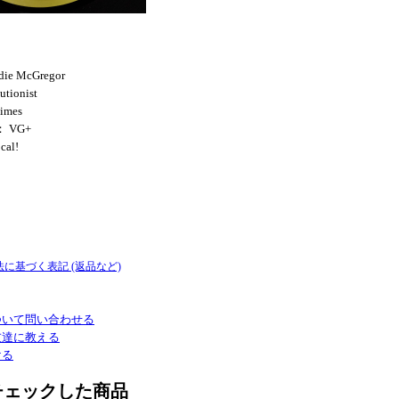
die McGregor
utionist
Times
： VG+
cal!
法に基づく表記 (返品など)
ついて問い合わせる
友達に教える
ける
チェックした商品