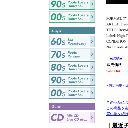
FORMAT: 7"
ARTIST: Fred
TITLE: Revol
Single
Label: High 
CONDITION
Nice Roots Vo
■試聴■
販売価格
Sold Out
» 特定商取引
この商品に
Other
この商品を
買い物を続
｜最近