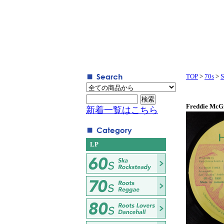
TOP
>
70s
>
S
Freddie McGr
新着一覧はこちら
LP