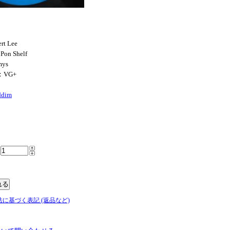
rt Lee
Pon Shelf
mys
：VG+
ddim
法に基づく表記 (返品など)