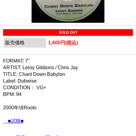
SOLD OUT
販売価格
1,600円(税込)
FORMAT: 7"
ARTIST: Leroy Gibbons / Chris Jay
TITLE: Chant Down Babylon
Label: Dubwise
CONDITION： VG+
BPM: 94
2000年頃Roots
■試聴■