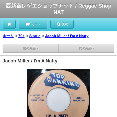
西新宿レゲエショップナット / Reggae Shop
NAT
カート
検索
ホーム
＞
70s
＞
Single
＞
Jacob Miller / I'm A Natty
前の商品へ
次の商品へ
Jacob Miller / I'm A Natty