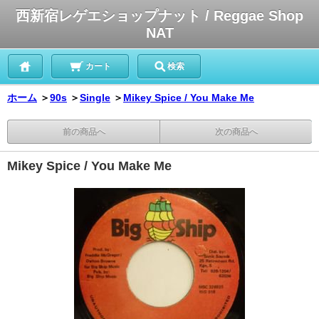
西新宿レゲエショップナット / Reggae Shop
NAT
カート
検索
ホーム
＞
90s
＞
Single
＞
Mikey Spice / You Make Me
前の商品へ
次の商品へ
Mikey Spice / You Make Me