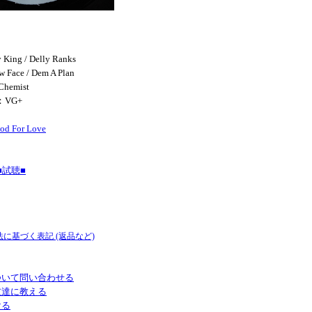
 King / Delly Ranks
w Face / Dem A Plan
Chemist
：VG+
ood For Love
試聴■
法に基づく表記 (返品など)
ついて問い合わせる
友達に教える
ける