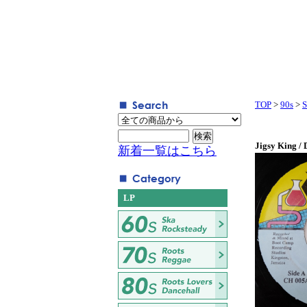
TOP
>
90s
>
S
Jigsy King / 
新着一覧はこちら
LP