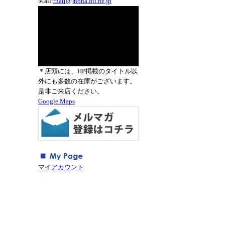
Mail:
rnat[@]nona.dti.ne.jp
＊店頭には、HP掲載のタイトル以
外にも多数の在庫がございます。
是非ご来店ください。
Google Maps
マイアカウント