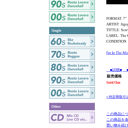
FORMAT: 7"
ARTIST: Jigsy
TITTLE: Scre
Single
LABEL: The 
CONDITION
I'm In The M
■試聴■
■
販売価格
Sold Out
» 特定商取引
Other
この商品に
この商品を
買い物を続