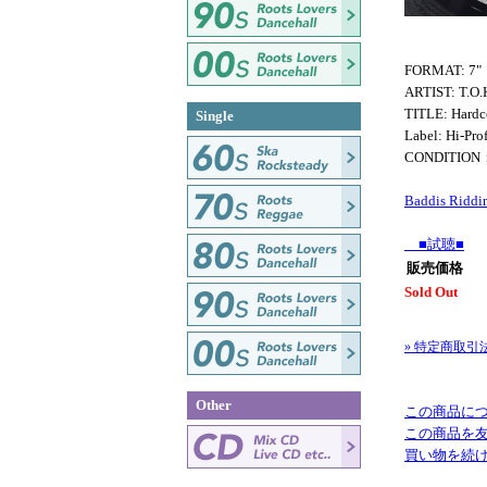
FORMAT: 7"
ARTIST: T.O.
TITLE: Hardc
Single
Label: Hi-Prof
CONDITION
Baddis Riddi
■試聴■
販売価格
Sold Out
» 特定商取引
Other
この商品に
この商品を
買い物を続