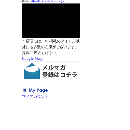
Mail:
rnat[@]nona.dti.ne.jp
＊店頭には、HP掲載のタイトル以
外にも多数の在庫がございます。
是非ご来店ください。
Google Maps
マイアカウント