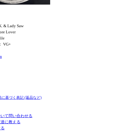
K. & Lady Saw
ore Lover
ile
： VG+
m
法に基づく表記 (返品など)
ついて問い合わせる
友達に教える
ける