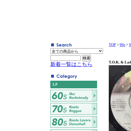
TOP
>
90s
>
S
T.O.K. & Lad
新着一覧はこちら
LP