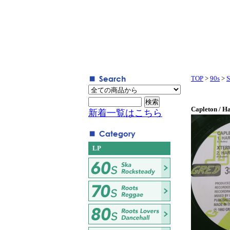
TOP
>
90s
>
S
Capleton / H
新着一覧はこちら
LP