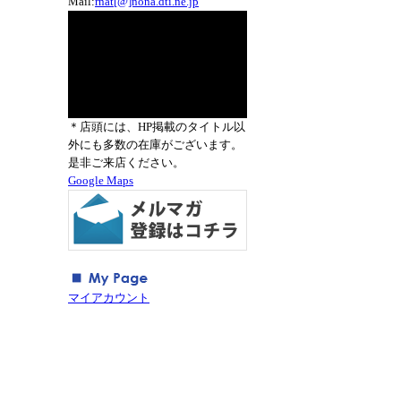
Mail:
rnat[@]nona.dti.ne.jp
＊店頭には、HP掲載のタイトル以
外にも多数の在庫がございます。
是非ご来店ください。
Google Maps
マイアカウント