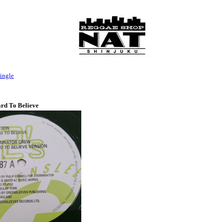
ingle
ard To Believe