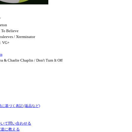
"
eton
 To Believe
sleeves / Xterminator
：VG+
im
ea & Charlie Chaplin / Don't Turn It Off
法に基づく表記 (返品など)
ついて問い合わせる
友達に教える