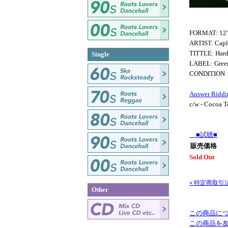
FORMAT: 12
ARTIST: Capl
TITTLE: Hard
Single
LABEL: Green
CONDITION
Answer Ridd
c/w - Cocoa T
■試聴■
販売価格
Sold Out
» 特定商取引
Other
この商品に
この商品を