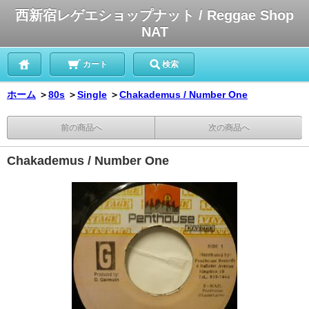
西新宿レゲエショップナット / Reggae Shop
NAT
カート
検索
ホーム
＞
80s
＞
Single
＞
Chakademus / Number One
前の商品へ
次の商品へ
Chakademus / Number One