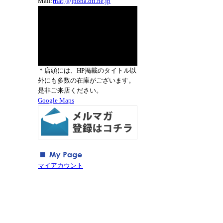
Mail:
rnat[@]nona.dti.ne.jp
＊店頭には、HP掲載のタイトル以
外にも多数の在庫がございます。
是非ご来店ください。
Google Maps
マイアカウント