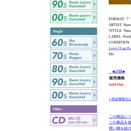
FORMAT: 7"
ARTIST: Nan
TITTLE: Nana
Single
LABEL: Pent
CONDITION
Love I Can F
Hit
■試聴■
販売価格
Sold Out
» 特定商取引
Other
この商品に
この商品を
買い物を続