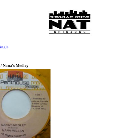
ingle
/ Nana's Medley