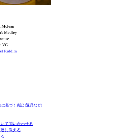
a Mclean
's Medley
house
：VG+
eel Riddim
法に基づく表記 (返品など)
ついて問い合わせる
友達に教える
ける