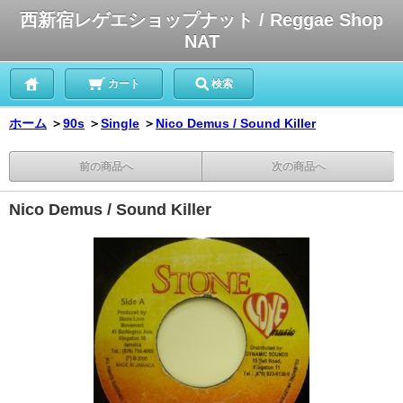
西新宿レゲエショップナット / Reggae Shop
NAT
カート
検索
ホーム
＞
90s
＞
Single
＞
Nico Demus / Sound Killer
前の商品へ
次の商品へ
Nico Demus / Sound Killer