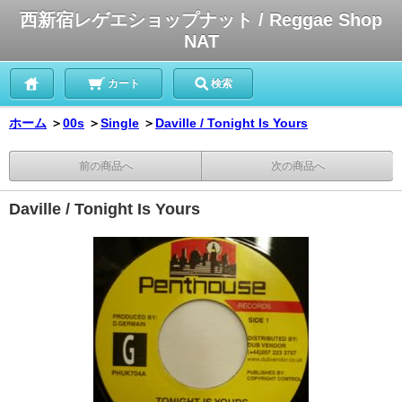
西新宿レゲエショップナット / Reggae Shop
NAT
カート
検索
ホーム
＞
00s
＞
Single
＞
Daville / Tonight Is Yours
前の商品へ
次の商品へ
Daville / Tonight Is Yours