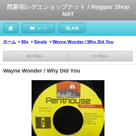
西新宿レゲエショップナット / Reggae Shop
NAT
カート
検索
ホーム
＞
90s
＞
Single
＞
Wayne Wonder / Why Did You
前の商品へ
次の商品へ
Wayne Wonder / Why Did You