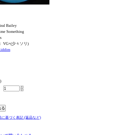
ral Bailey
ime Something
s
N： VG+(少々ソリ)
Riddim
)
法に基づく表記 (返品など)