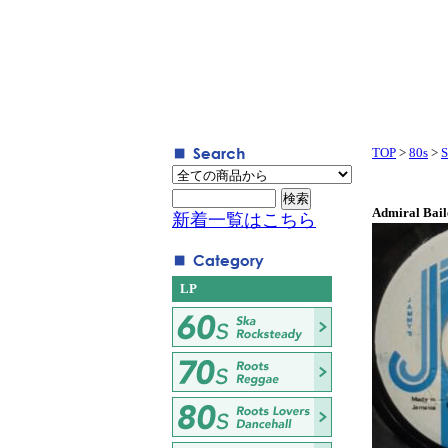
TOP
>
80s
>
S
Admiral Bail
新着一覧はこちら
LP