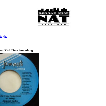
ingle
ey / Old Time Something