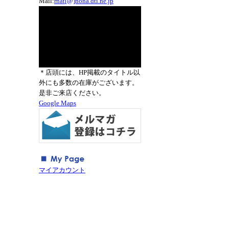
Mail:
rnat[@]nona.dti.ne.jp
＊店頭には、HP掲載のタイトル以
外にも多数の在庫がございます。
是非ご来店ください。
Google Maps
マイアカウント