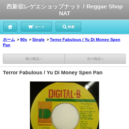
西新宿レゲエショップナット / Reggae Shop
NAT
カート
検索
ホーム
＞
90s
＞
Single
＞
Terror Fabulous / Yu Di Money Spen
Pan
前の商品へ
次の商品へ
Terror Fabulous / Yu Di Money Spen Pan