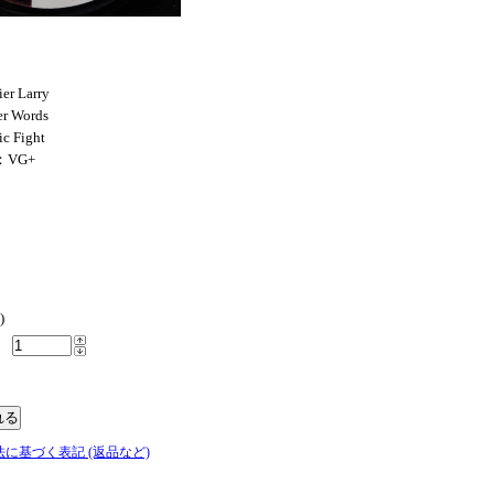
er Larry
er Words
c Fight
：VG+
)
法に基づく表記 (返品など)