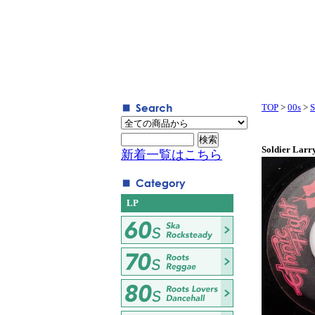
TOP
>
00s
>
S
Soldier Larry
新着一覧はこちら
LP