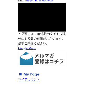
Mail:
rnat[@]nona.dti.ne.jp
＊店頭には、HP掲載のタイトル以
外にも多数の在庫がございます。
是非ご来店ください。
Google Maps
マイアカウント