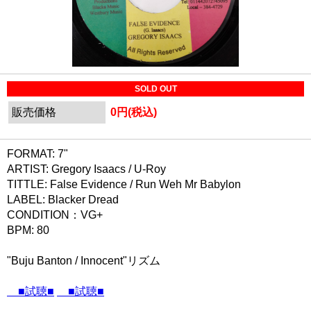
SOLD OUT
販売価格
0円(税込)
FORMAT: 7"
ARTIST: Gregory Isaacs / U-Roy
TITTLE: False Evidence / Run Weh Mr Babylon
LABEL: Blacker Dread
CONDITION：VG+
BPM: 80
"Buju Banton / Innocent"リズム
■試聴■
■試聴■