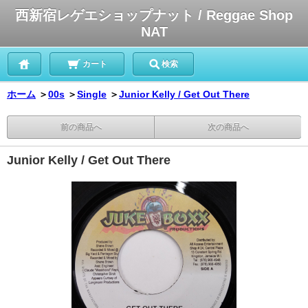
西新宿レゲエショップナット / Reggae Shop
NAT
カート
検索
ホーム
＞
00s
＞
Single
＞
Junior Kelly / Get Out There
前の商品へ
次の商品へ
Junior Kelly / Get Out There