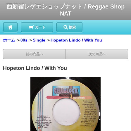
西新宿レゲエショップナット / Reggae Shop
NAT
カート
検索
ホーム
＞
00s
＞
Single
＞
Hopeton Lindo / With You
前の商品へ
次の商品へ
Hopeton Lindo / With You