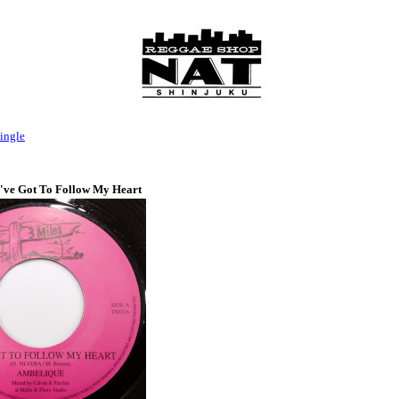
ingle
I've Got To Follow My Heart