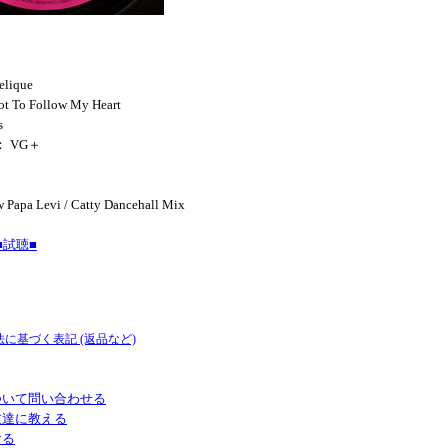
elique
ot To Follow My Heart
s
： VG＋
 Papa Levi / Catty Dancehall Mix
試聴■
法に基づく表記 (返品など)
ついて問い合わせる
友達に教える
ける