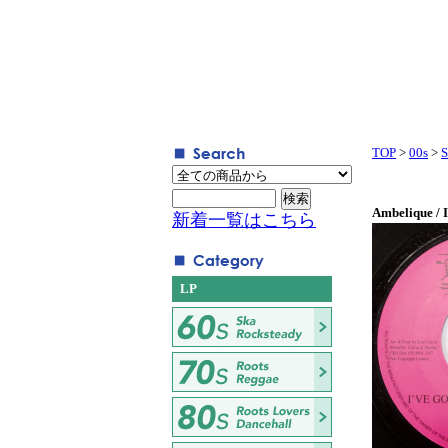
TOP
>
00s
>
S
Ambelique / 
新着一覧はこちら
LP