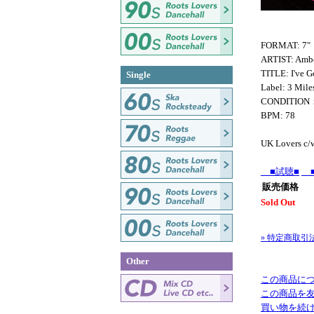
FORMAT: 7"
ARTIST: Amb
TITLE: I've G
Single
Label: 3 Mile
CONDITION
BPM: 78
UK Lovers c/w
■試聴■
■
販売価格
Sold Out
» 特定商取引
Other
この商品に
この商品を
買い物を続