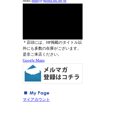
Mail:
rnat[@]nona.dti.ne.jp
＊店頭には、HP掲載のタイトル以
外にも多数の在庫がございます。
是非ご来店ください。
Google Maps
マイアカウント