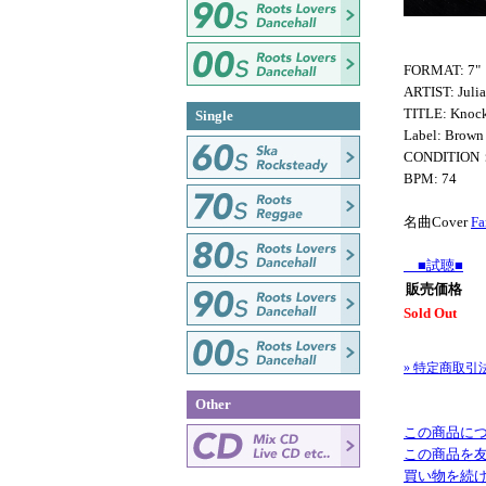
FORMAT: 7"
ARTIST: Juli
TITLE: Knock
Single
Label: Brown
CONDITION
BPM: 74
名曲Cover
Fa
■試聴■
販売価格
Sold Out
» 特定商取引
Other
この商品に
この商品を
買い物を続