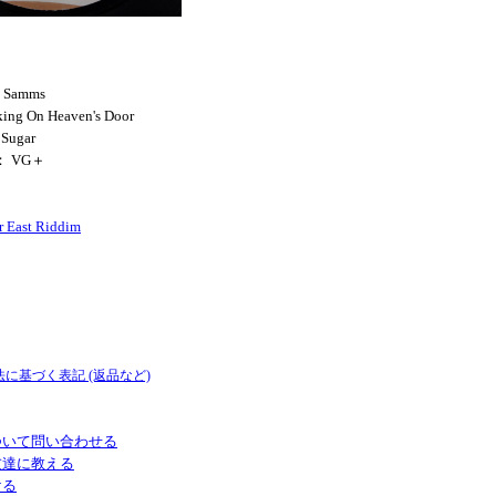
a Samms
ing On Heaven's Door
 Sugar
： VG＋
r East Riddim
法に基づく表記 (返品など)
ついて問い合わせる
友達に教える
ける