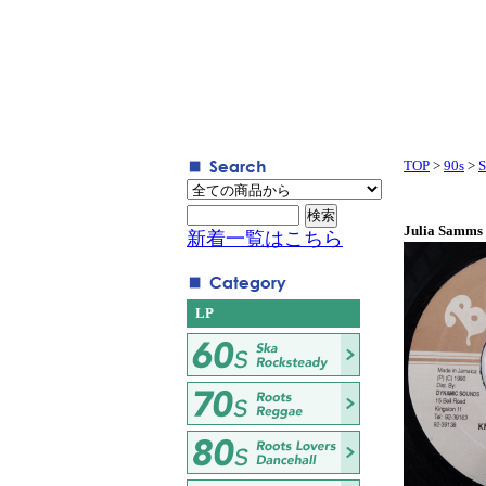
TOP
>
90s
>
S
Julia Samms 
新着一覧はこちら
LP