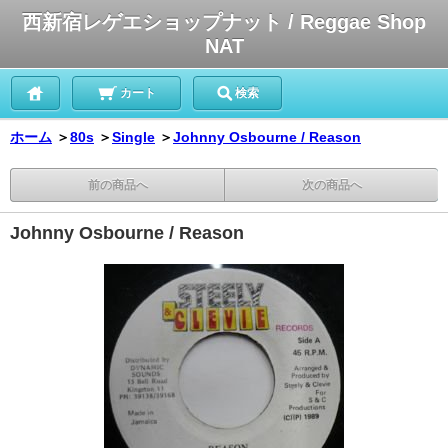
西新宿レゲエショップナット / Reggae Shop
NAT
カート
検索
ホーム
＞
80s
＞
Single
＞
Johnny Osbourne / Reason
前の商品へ
次の商品へ
Johnny Osbourne / Reason