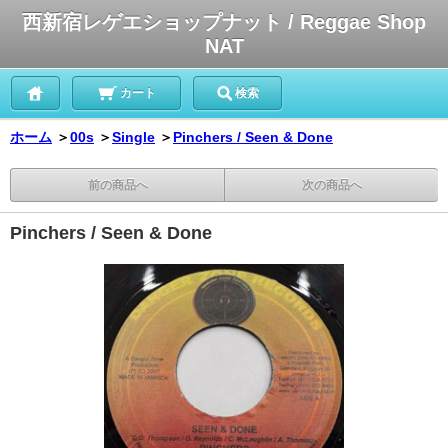
西新宿レゲエショップナット / Reggae Shop
NAT
カート
検索
ホーム
＞
00s
＞
Single
＞
Pinchers / Seen & Done
前の商品へ
次の商品へ
Pinchers / Seen & Done