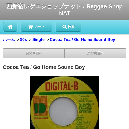
西新宿レゲエショップナット / Reggae Shop
NAT
カート
検索
ホーム
＞
90s
＞
Single
＞
Cocoa Tea / Go Home Sound Boy
前の商品へ
次の商品へ
Cocoa Tea / Go Home Sound Boy