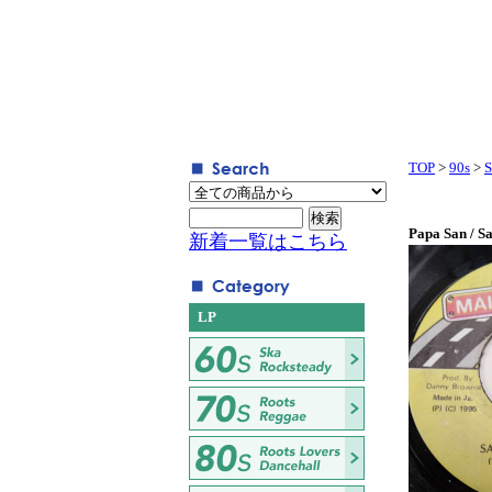
TOP
>
90s
>
S
Papa San / S
新着一覧はこちら
LP