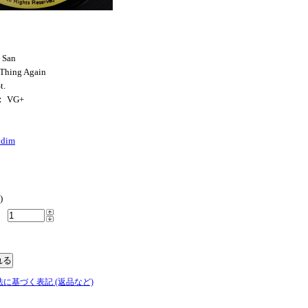
 San
Thing Again
t.
： VG+
ddim
)
法に基づく表記 (返品など)