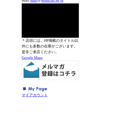
Mail:
rnat[@]nona.dti.ne.jp
＊店頭には、HP掲載のタイトル以
外にも多数の在庫がございます。
是非ご来店ください。
Google Maps
マイアカウント