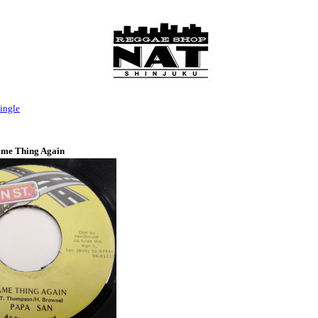
ingle
ame Thing Again