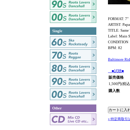
FORMAT: 7"
ARTIST: Papa
TITLE: Same 
Single
Label: Main S
CONDITION
BPM: 82
Baltimore Ri
■試聴■
販売価格
1,500円(税込
購入数
Other
» 特定商取引