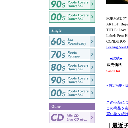
FORMAT: 7"
ARTIST: Buju
TITLE: Love
Single
Label: Pent H
CONDITION
Feeling Soul
■試聴■
販売価格
Sold Out
» 特定商取引
この商品に
Other
この商品を
買い物を続
｜最近