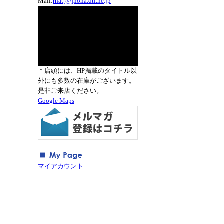
Mail:
rnat[@]nona.dti.ne.jp
＊店頭には、HP掲載のタイトル以
外にも多数の在庫がございます。
是非ご来店ください。
Google Maps
マイアカウント