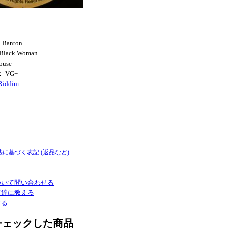
 Banton
 Black Woman
ouse
： VG+
 Riddim
法に基づく表記 (返品など)
ついて問い合わせる
友達に教える
ける
チェックした商品