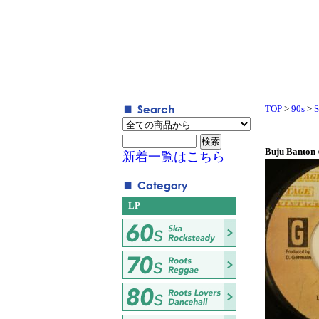
TOP
>
90s
>
S
Buju Banton
新着一覧はこちら
LP