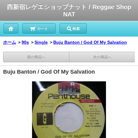
西新宿レゲエショップナット / Reggae Shop
NAT
カート
検索
ホーム
＞
90s
＞
Single
＞
Buju Banton / God Of My Salvation
前の商品へ
次の商品へ
Buju Banton / God Of My Salvation