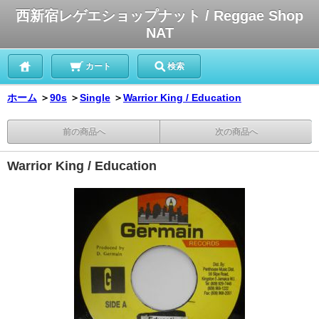
西新宿レゲエショップナット / Reggae Shop
NAT
カート
検索
ホーム
＞
90s
＞
Single
＞
Warrior King / Education
前の商品へ
次の商品へ
Warrior King / Education