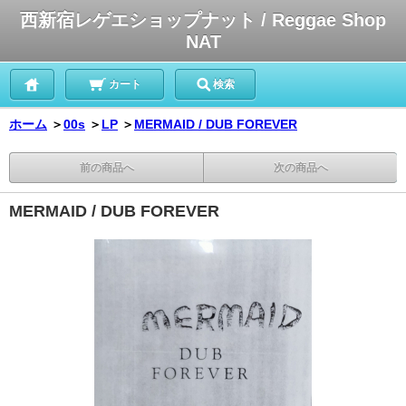
西新宿レゲエショップナット / Reggae Shop
NAT
カート
検索
ホーム
＞
00s
＞
LP
＞
MERMAID / DUB FOREVER
前の商品へ
次の商品へ
MERMAID / DUB FOREVER