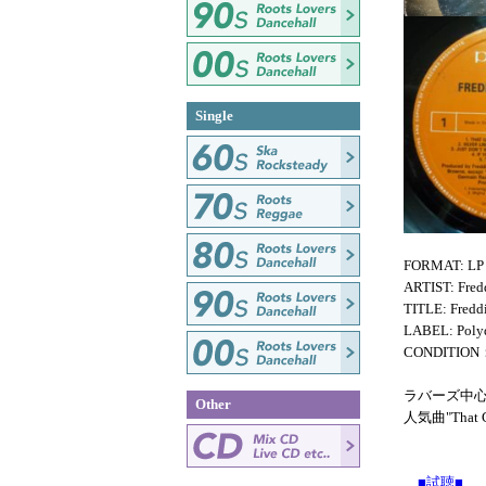
Single
FORMAT: LP
ARTIST: Fred
TITLE: Fredd
LABEL: Poly
CONDITIO
ラバーズ中
Other
人気曲"That Gir
■試聴■