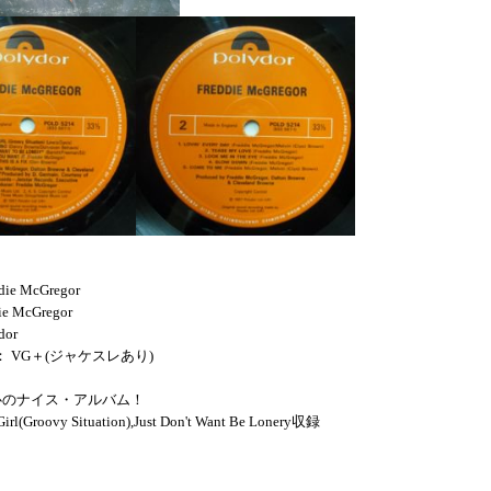
die McGregor
ie McGregor
dor
N： VG＋(ジャケスレあり)
心のナイス・アルバム！
l(Groovy Situation),Just Don't Want Be Lonery収録