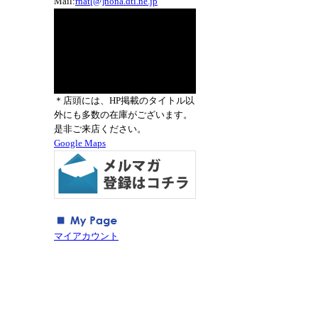
Mail:
rnat[@]nona.dti.ne.jp
＊店頭には、HP掲載のタイトル以
外にも多数の在庫がございます。
是非ご来店ください。
Google Maps
マイアカウント