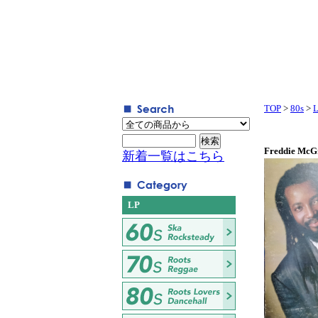
TOP
>
80s
>
Freddie McG
新着一覧はこちら
LP