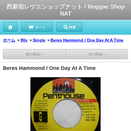
西新宿レゲエショップナット / Reggae Shop
NAT
カート
検索
ホーム
＞
90s
＞
Single
＞
Beres Hammond / One Day At A Time
前の商品へ
次の商品へ
Beres Hammond / One Day At A Time