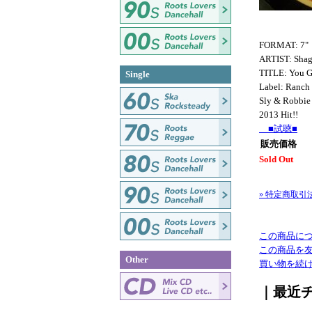
FORMAT: 7"
ARTIST: Shag
TITLE: You G
Single
Label: Ran
Sly & Robbie
2013 Hit!!
■試聴■
販売価格
Sold Out
» 特定商取引
この商品に
この商品を
Other
買い物を続
｜最近