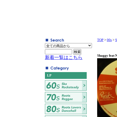
TOP
>
00s
>
S
Shaggy feat N
新着一覧はこちら
LP