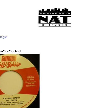
ingle
e-Yo / You Girl