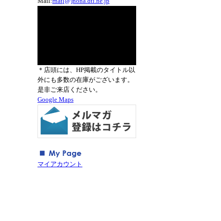
Mail:
rnat[@]nona.dti.ne.jp
＊店頭には、HP掲載のタイトル以
外にも多数の在庫がございます。
是非ご来店ください。
Google Maps
マイアカウント