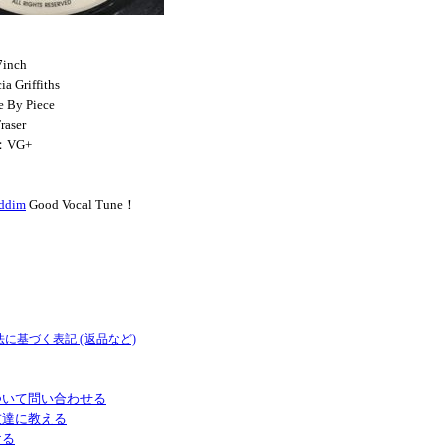
inch
a Griffiths
e By Piece
raser
：VG+
ddim
Good Vocal Tune！
法に基づく表記 (返品など)
ついて問い合わせる
友達に教える
ける