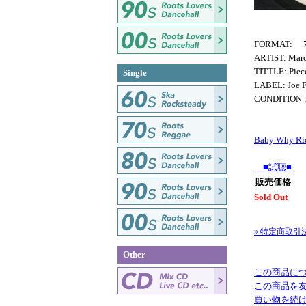
FORMAT: 7
ARTIST: Marci
TITTLE: Piec
Single
LABEL: Joe F
CONDITION
Baby Why Ri
■試聴■
販売価格
Sold Out
» 特定商取引
Other
この商品に
この商品を
買い物を続