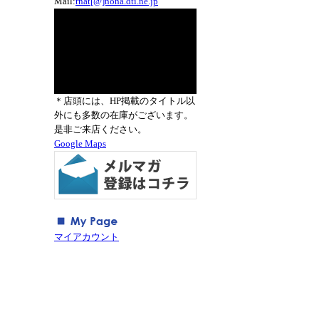
Mail:
rnat[@]nona.dti.ne.jp
＊店頭には、HP掲載のタイトル以
外にも多数の在庫がございます。
是非ご来店ください。
Google Maps
マイアカウント