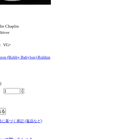
lie Chaplin
driver
： VG+
sion (Bobby Babylon) Riddim
)
法に基づく表記 (返品など)