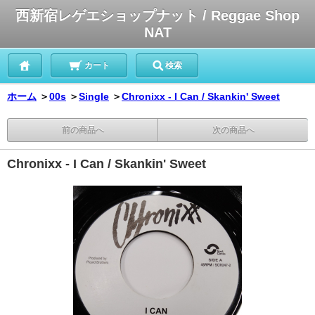
西新宿レゲエショップナット / Reggae Shop
NAT
カート
検索
ホーム
＞
00s
＞
Single
＞
Chronixx - I Can / Skankin' Sweet
前の商品へ
次の商品へ
Chronixx - I Can / Skankin' Sweet