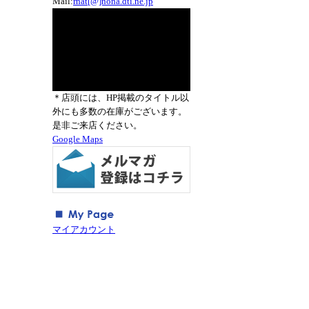
Mail:
rnat[@]nona.dti.ne.jp
＊店頭には、HP掲載のタイトル以
外にも多数の在庫がございます。
是非ご来店ください。
Google Maps
マイアカウント