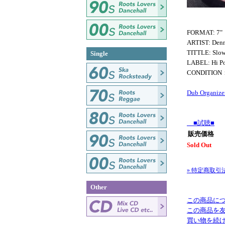
FORMAT: 7"
ARTIST: Den
TITTLE: Slo
Single
LABEL: Hi P
CONDITIO
Dub Organize
■試聴■
販売価格
Sold Out
» 特定商取引
Other
この商品に
この商品を
買い物を続