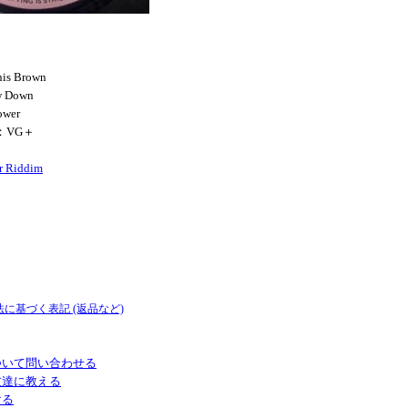
nis Brown
w Down
ower
N：VG＋
r Riddim
法に基づく表記 (返品など)
ついて問い合わせる
友達に教える
ける