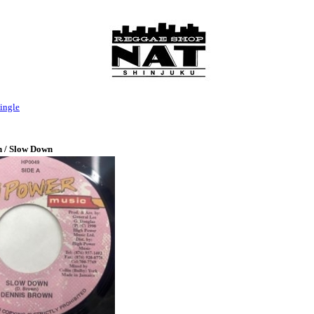
ingle
 / Slow Down