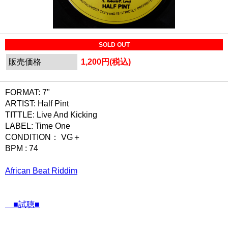
SOLD OUT
販売価格
1,200円(税込)
FORMAT: 7"
ARTIST: Half Pint
TITTLE: Live And Kicking
LABEL: Time One
CONDITION： VG＋
BPM : 74
African Beat Riddim
■試聴■