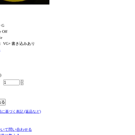
y G
e Off
le
N： VG+ 書き込みあり
m
)
法に基づく表記 (返品など)
ついて問い合わせる