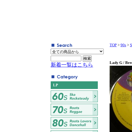
TOP
>
90s
>
S
Lady G / Bre
新着一覧はこちら
LP