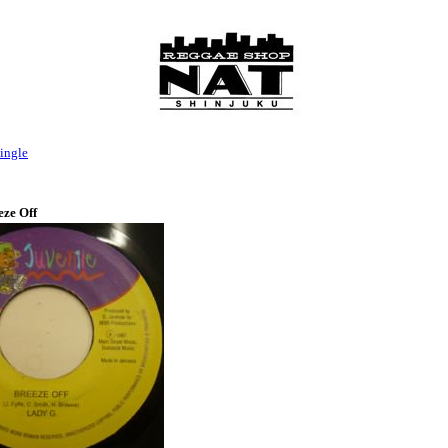
ingle
eze Off