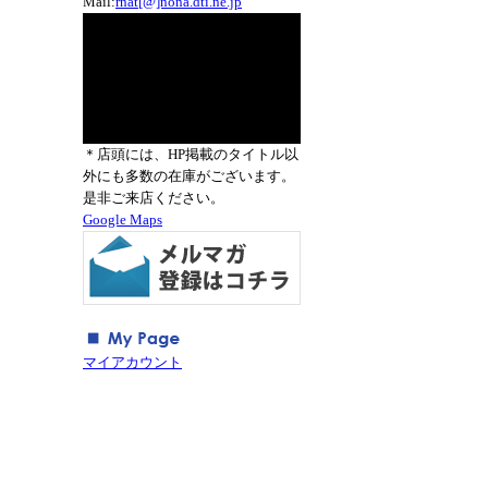
Mail:
rnat[@]nona.dti.ne.jp
＊店頭には、HP掲載のタイトル以
外にも多数の在庫がございます。
是非ご来店ください。
Google Maps
マイアカウント