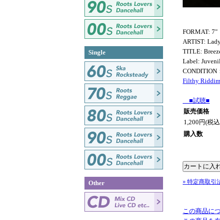
FORMAT: 7"
ARTIST: Lad
TITLE: Breez
Single
Label: Juveni
CONDITIO
Filthy Riddi
■試聴■
販売価格
1,200円(税込
購入数
» 特定商取引
Other
この商品に